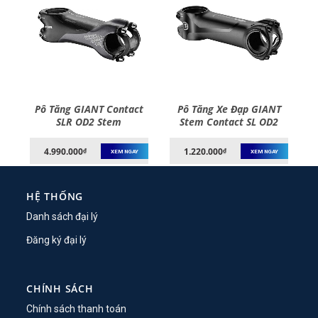
p
Pô Tăng GIANT Contact
Pô Tăng Xe Đạp GIANT
p-
SLR OD2 Stem
Stem Contact SL OD2
4.990.000
1.220.000
₫
₫
XEM NGAY
XEM NGAY
HỆ THỐNG
Danh sách đại lý
Đăng ký đại lý
CHÍNH SÁCH
Chính sách thanh toán