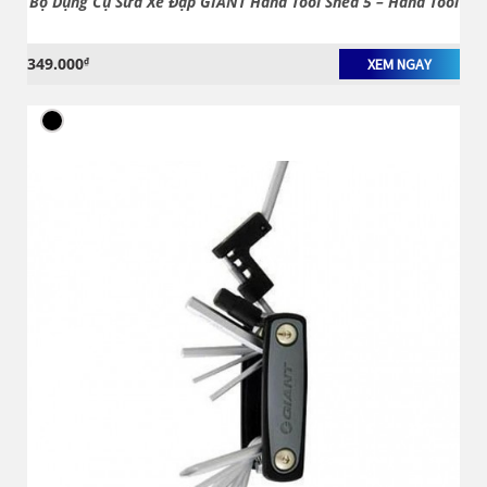
Bộ Dụng Cụ Sửa Xe Đạp GIANT Hand Tool Shed 5 – Hand Tool
349.000
₫
XEM NGAY