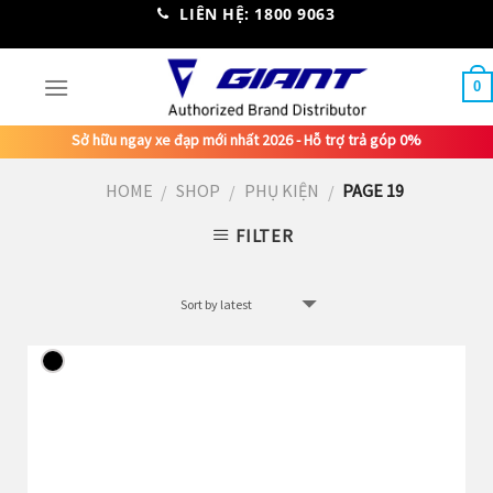
Skip
LIÊN HỆ: 1800 9063
to
content
0
Sở hữu ngay xe đạp mới nhất 2026 - Hỗ trợ trả góp 0%
HOME
SHOP
PHỤ KIỆN
PAGE 19
/
/
/
FILTER