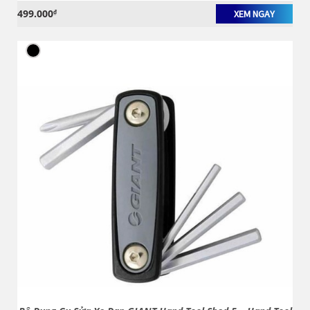
499.000
₫
XEM NGAY