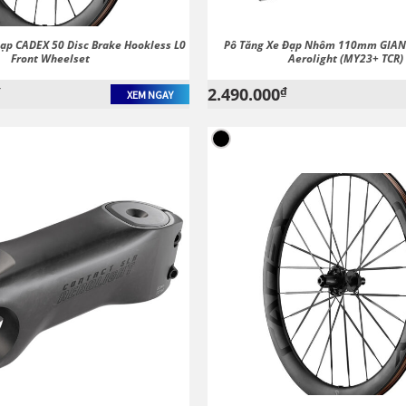
ạp CADEX 50 Disc Brake Hookless L0
Pô Tăng Xe Đạp Nhôm 110mm GIANT
Front Wheelset
Aerolight (MY23+ TCR)
₫
2.490.000
₫
XEM NGAY