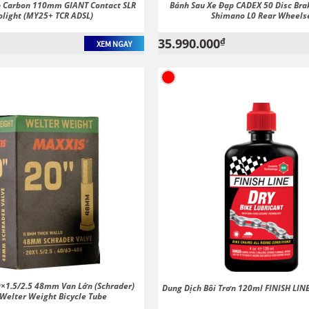
p Carbon 110mm GIANT Contact SLR
Bánh Sau Xe Đạp CADEX 50 Disc Bra
olight (MY25+ TCR ADSL)
Shimano L0 Rear Wheels
35.990.000
₫
XEM NGAY
0×1.5/2.5 48mm Van Lớn (Schrader)
Dung Dịch Bôi Trơn 120ml FINISH LINE
Welter Weight Bicycle Tube