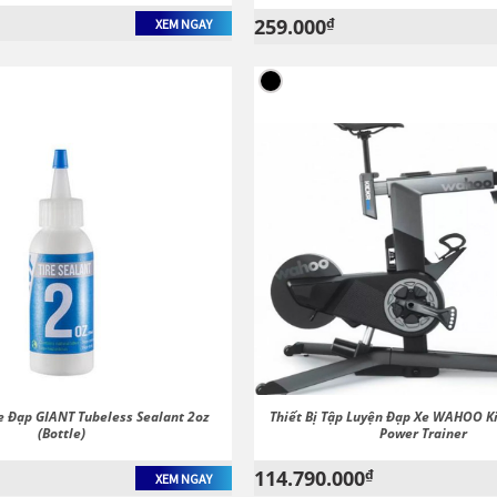
259.000
₫
XEM NGAY
e Đạp GIANT Tubeless Sealant 2oz
Thiết Bị Tập Luyện Đạp Xe WAHOO Ki
(Bottle)
Power Trainer
114.790.000
₫
XEM NGAY