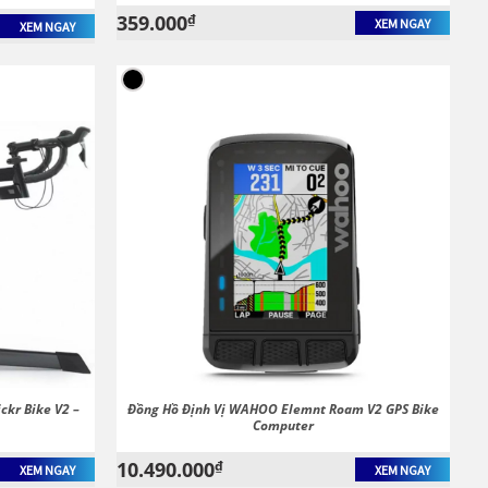
359.000
₫
XEM NGAY
XEM NGAY
ckr Bike V2 –
Đồng Hồ Định Vị WAHOO Elemnt Roam V2 GPS Bike
Computer
10.490.000
₫
XEM NGAY
XEM NGAY