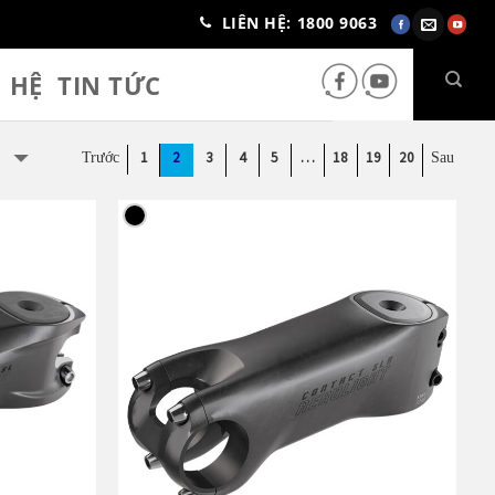
LIÊN HỆ: 1800 9063
N HỆ
TIN TỨC
1
2
3
4
5
…
18
19
20