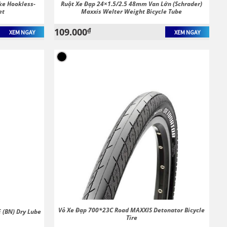
ke Hookless-
Ruột Xe Đạp 24×1.5/2.5 48mm Van Lớn (Schrader)
et
Maxxis Welter Weight Bicycle Tube
109.000
₫
XEM NGAY
XEM NGAY
Vỏ Xe Đạp 700*23C Road MAXXIS Detonator Bicycle
 (BN) Dry Lube
Tire