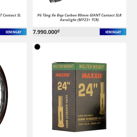
 Contact SL
Pô Tăng Xe Đạp Carbon 80mm GIANT Contact SLR
Aerolight (MY23+ TCR)
7.990.000
₫
XEM NGAY
XEM NGAY