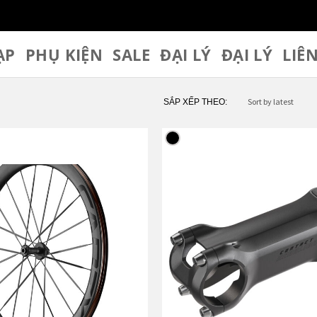
ẠP
PHỤ KIỆN
SALE
ĐẠI LÝ
ĐẠI LÝ
LIÊ
SẮP XẾP THEO: