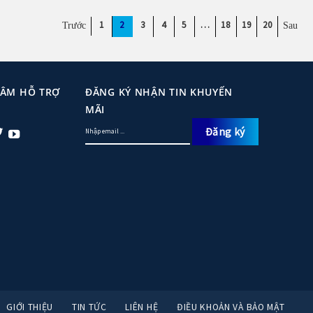
1
2
3
4
5
…
18
19
20
TÂM HỖ TRỢ
ĐĂNG KÝ NHẬN TIN KHUYẾN
MÃI
GIỚI THIỆU
TIN TỨC
LIÊN HỆ
ĐIỀU KHOẢN VÀ BẢO MẬT