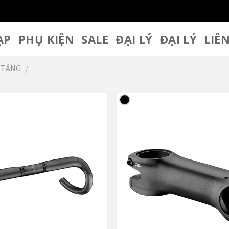
ẠP
PHỤ KIỆN
SALE
ĐẠI LÝ
ĐẠI LÝ
LIÊ
Ô TĂNG
/