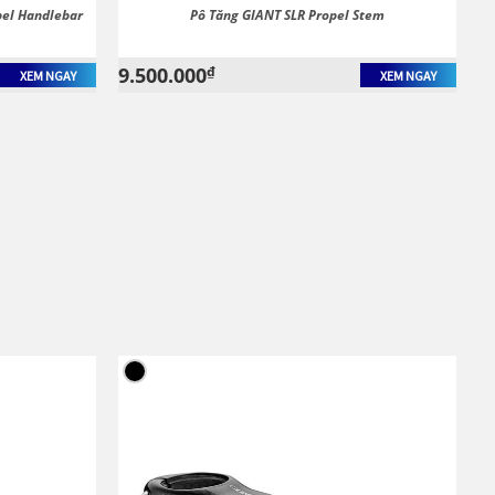
pel Handlebar
Pô Tăng GIANT SLR Propel Stem
9.500.000
₫
XEM NGAY
XEM NGAY