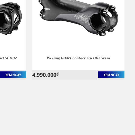
act SL OD2
Pô Tăng GIANT Contact SLR OD2 Stem
4.990.000
₫
XEM NGAY
XEM NGAY