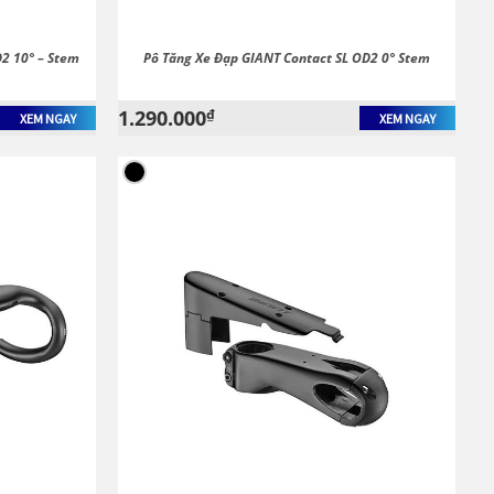
2 10° – Stem
Pô Tăng Xe Đạp GIANT Contact SL OD2 0° Stem
1.290.000
₫
XEM NGAY
XEM NGAY