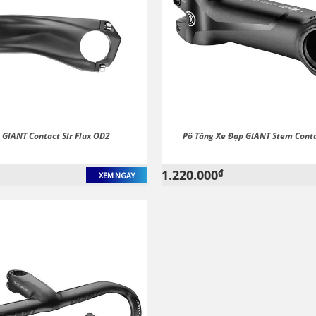
 GIANT Contact Slr Flux OD2
Pô Tăng Xe Đạp GIANT Stem Cont
1.220.000
₫
XEM NGAY