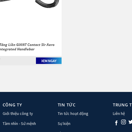
Tăng Liền GIANT Contact Slr Aero
Integrated Handlebar
₫
XEM NGAY
CÔNG TY
TIN TỨC
TRUNG 
Giới thiệu công ty
Tin tức hoạt động
Liên hệ
Tầm nhìn - Sứ mệnh
Sự kiện