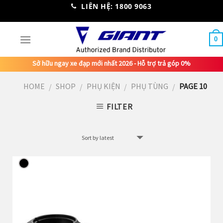
Skip
LIÊN HỆ: 1800 9063
to
content
0
Sở hữu ngay xe đạp mới nhất 2026 - Hỗ trợ trả góp 0%
HOME
SHOP
PHỤ KIỆN
PHỤ TÙNG
PAGE 10
/
/
/
/
FILTER