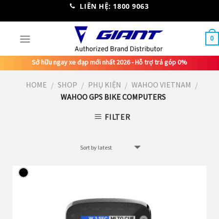
Skip
LIÊN HỆ: 1800 9063
to
content
0
Sở hữu ngay xe đạp mới nhất 2026 - Hỗ trợ trả góp 0%
HOME
SHOP
PHỤ KIỆN
WAHOO VIETNAM
/
/
/
/
WAHOO GPS BIKE COMPUTERS
FILTER