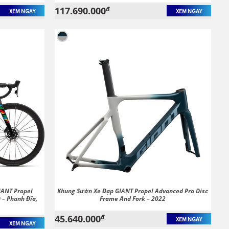
117.690.000
₫
XEM NGAY
XEM NGAY
IANT Propel
Khung Sườn Xe Đạp GIANT Propel Advanced Pro Disc
 – Phanh Đĩa,
Frame And Fork – 2022
45.640.000
₫
XEM NGAY
XEM NGAY