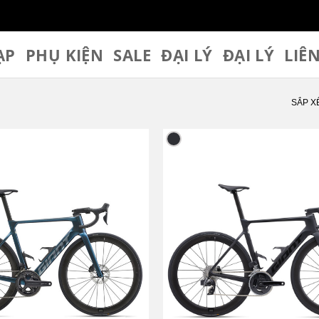
ẠP
PHỤ KIỆN
SALE
ĐẠI LÝ
ĐẠI LÝ
LIÊ
SẮP X