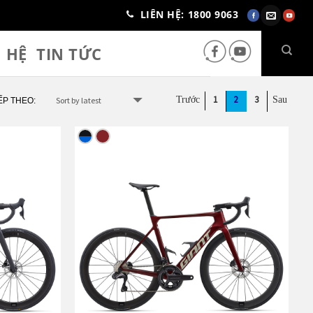
LIÊN HỆ: 1800 9063
N HỆ
TIN TỨC
1
2
3
ẾP THEO: