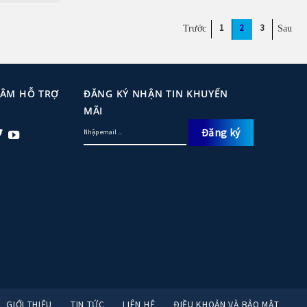
1
2
3
TÂM HỖ TRỢ
ĐĂNG KÝ NHẬN TIN KHUYẾN
MÃI
GIỚI THIỆU
TIN TỨC
LIÊN HỆ
ĐIỀU KHOẢN VÀ BẢO MẬT