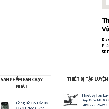
Th
Vũ
Địa 
Phú 
SĐT
THIẾT BỊ TẬP LUYỆN
SẢN PHẨM BÁN CHẠY
NHẤT
Thiết Bị Tập Lu
Đạp Xe WAHOO K
Đồng Hồ Đo Tốc Độ
Bike V2 - Power
GIANT Neos Sync