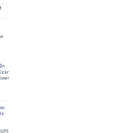
₫
ke
ện
ickr
Power
ao
Ba
t GPS