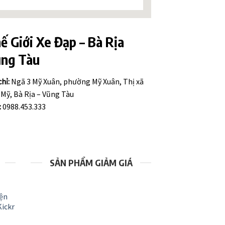
ế Giới Xe Đạp – Bà Rịa
ng Tàu
chỉ:
Ngã 3 Mỹ Xuân, phường Mỹ Xuân, Thị xã
Mỹ, Bà Rịa – Vũng Tàu
:
0988.453.333
SẢN PHẨM GIẢM GIÁ
yện
ickr