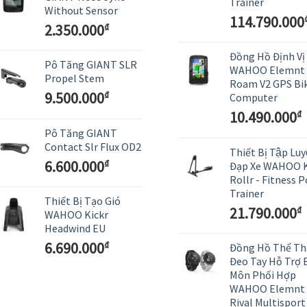
Trainer
Without Sensor
114.790.000
2.350.000
₫
Đồng Hồ Định Vị
Pô Tăng GIANT SLR
WAHOO Elemnt
Propel Stem
Roam V2 GPS Bi
9.500.000
₫
Computer
10.490.000
₫
Pô Tăng GIANT
Contact Slr Flux OD2
Thiết Bị Tập Luy
6.600.000
₫
Đạp Xe WAHOO K
Rollr - Fitness 
Trainer
Thiết Bị Tạo Gió
21.790.000
₫
WAHOO Kickr
Headwind EU
6.690.000
₫
Đồng Hồ Thể Th
Đeo Tay Hỗ Trợ 
Môn Phối Hợp
WAHOO Elemnt
Rival Multispor