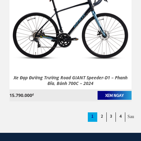
Xe Đạp Đường Trường Road GIANT Speeder-D1 – Phanh
Đĩa, Bánh 700C – 2024
15.790.000
₫
XEM NGAY
1
2
3
4