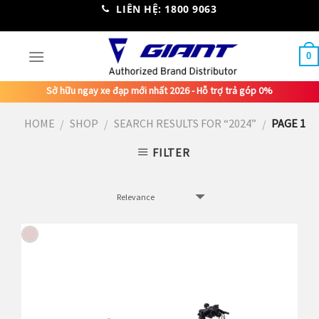
Skip
LIÊN HỆ: 1800 9063
to
content
0
Sở hữu ngay xe đạp mới nhất 2026 - Hỗ trợ trả góp 0%
HOME
SHOP
SEARCH RESULTS FOR “2024”
PAGE 1
/
/
/
FILTER