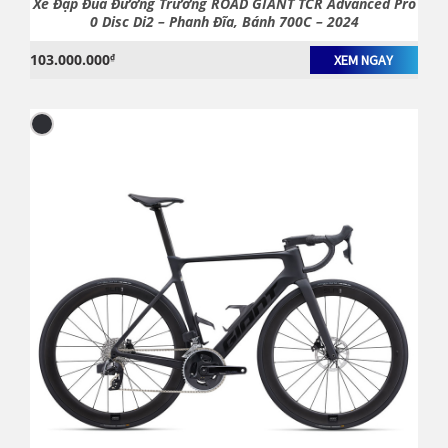
Xe Đạp Đua Đường Trường ROAD GIANT TCR Advanced Pro
0 Disc Di2 – Phanh Đĩa, Bánh 700C – 2024
103.000.000
₫
XEM NGAY