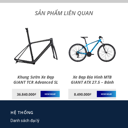
Khung Sườn Xe Đạp
Xe Đạp Địa Hình MTB
h
GIANT TCR Advanced SL
GIANT ATX 27.5 – Bánh
–
Disc Frame And Fork –
27.5 Inches – 2021
2022
36.840.000
8.490.000
₫
₫
XEM NGAY
XEM NGAY
HỆ THỐNG
Danh sách đại lý