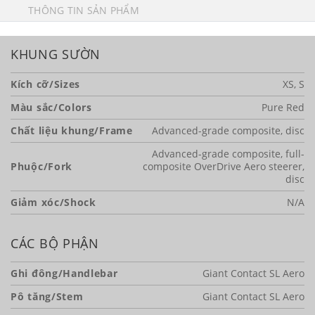
THÔNG TIN SẢN PHẨM
KHUNG SƯỜN
Kích cỡ/Sizes
XS, S
Màu sắc/Colors
Pure Red
Chất liệu khung/Frame
Advanced-grade composite, disc
Advanced-grade composite, full-
Phuộc/Fork
composite OverDrive Aero steerer,
disc
Giảm xóc/Shock
N/A
CÁC BỘ PHẬN
Ghi đông/Handlebar
Giant Contact SL Aero
Pô tăng/Stem
Giant Contact SL Aero