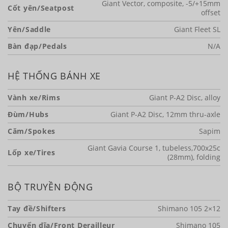
Giant Vector, composite, -5/+15mm
Cốt yên/Seatpost
offset
Yên/Saddle
Giant Fleet SL
Bàn đạp/Pedals
N/A
HỆ THỐNG BÁNH XE
Vành xe/Rims
Giant P-A2 Disc, alloy
Đùm/Hubs
Giant P-A2 Disc, 12mm thru-axle
Căm/Spokes
Sapim
Giant Gavia Course 1, tubeless,700x25c
Lốp xe/Tires
(28mm), folding
BỘ TRUYỀN ĐỘNG
Tay đề/Shifters
Shimano 105 2×12
Chuyển dĩa/Front Derailleur
Shimano 105