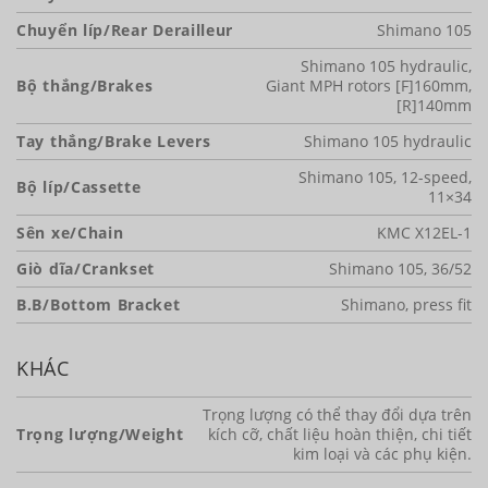
Chuyển líp/Rear Derailleur
Shimano 105
Shimano 105 hydraulic,
Bộ thắng/Brakes
Giant MPH rotors [F]160mm,
[R]140mm
Tay thắng/Brake Levers
Shimano 105 hydraulic
Shimano 105, 12-speed,
Bộ líp/Cassette
11×34
Sên xe/Chain
KMC X12EL-1
Giò dĩa/Crankset
Shimano 105, 36/52
B.B/Bottom Bracket
Shimano, press fit
KHÁC
Trọng lượng có thể thay đổi dựa trên
Trọng lượng/Weight
kích cỡ, chất liệu hoàn thiện, chi tiết
kim loại và các phụ kiện.