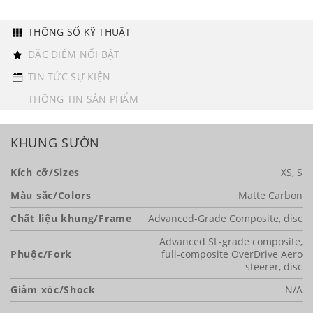
THÔNG SỐ KỸ THUẬT
ĐẶC ĐIỂM NỔI BẬT
TIN TỨC SỰ KIỆN
THÔNG TIN SẢN PHẨM
KHUNG SƯỜN
Kích cỡ/Sizes
XS, S
Màu sắc/Colors
Matte Carbon
Chất liệu khung/Frame
Advanced-Grade Composite, disc
Advanced SL-grade composite,
Phuộc/Fork
full-composite OverDrive Aero
steerer, disc
Giảm xóc/Shock
N/A