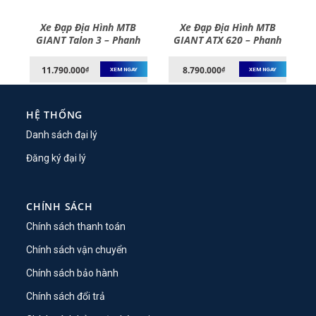
Xe Đạp Địa Hình MTB
Xe Đạp Địa Hình MTB
h
GIANT Talon 3 – Phanh
GIANT ATX 620 – Phanh
–
Đĩa, Bánh 27.5 Inches –
Đĩa, Bánh 26 Inches
2021
11.790.000
8.790.000
₫
₫
XEM NGAY
XEM NGAY
HỆ THỐNG
Danh sách đại lý
Đăng ký đại lý
CHÍNH SÁCH
Chính sách thanh toán
Chính sách vận chuyển
Chính sách bảo hành
Chính sách đổi trả