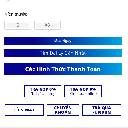
Kích thước
S
XS
Mua Ngay
Tìm Đại Lý Gần Nhất
Các Hình Thức Thanh Toán
TRẢ GÓP 0%
TRẢ GÓP 0%
Tại cửa hàng
Khi mua online
CHUYỂN
TRẢ QUA
TIỀN MẶT
KHOẢN
FUNDIIN