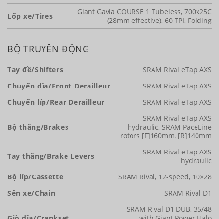
Giant Gavia COURSE 1 Tubeless, 700x25C
Lốp xe/Tires
(28mm effective), 60 TPI, Folding
BỘ TRUYỀN ĐỘNG
Tay đề/Shifters
SRAM Rival eTap AXS
Chuyển dĩa/Front Derailleur
SRAM Rival eTap AXS
Chuyển líp/Rear Derailleur
SRAM Rival eTap AXS
SRAM Rival eTap AXS
Bộ thắng/Brakes
hydraulic, SRAM PaceLine
rotors [F]160mm, [R]140mm
SRAM Rival eTap AXS
Tay thắng/Brake Levers
hydraulic
Bộ líp/Cassette
SRAM Rival, 12-speed, 10×28
Sên xe/Chain
SRAM Rival D1
SRAM Rival D1 DUB, 35/48
Giò dĩa/Crankset
with Giant Power Halo