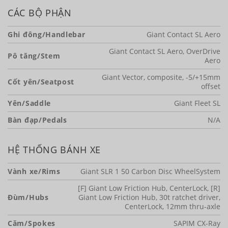
CÁC BỘ PHẬN
Ghi đông/Handlebar
Giant Contact SL Aero
Giant Contact SL Aero, OverDrive
Pô tăng/Stem
Aero
Giant Vector, composite, -5/+15mm
Cốt yên/Seatpost
offset
Yên/Saddle
Giant Fleet SL
Bàn đạp/Pedals
N/A
HỆ THỐNG BÁNH XE
Vành xe/Rims
Giant SLR 1 50 Carbon Disc WheelSystem
[F] Giant Low Friction Hub, CenterLock, [R]
Đùm/Hubs
Giant Low Friction Hub, 30t ratchet driver,
CenterLock, 12mm thru-axle
Căm/Spokes
SAPIM CX-Ray