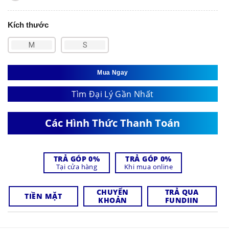
Kích thước
M
S
Mua Ngay
Tìm Đại Lý Gần Nhất
Các Hình Thức Thanh Toán
TRẢ GÓP 0%
TRẢ GÓP 0%
Tại cửa hàng
Khi mua online
CHUYỂN
TRẢ QUA
TIỀN MẶT
KHOẢN
FUNDIIN