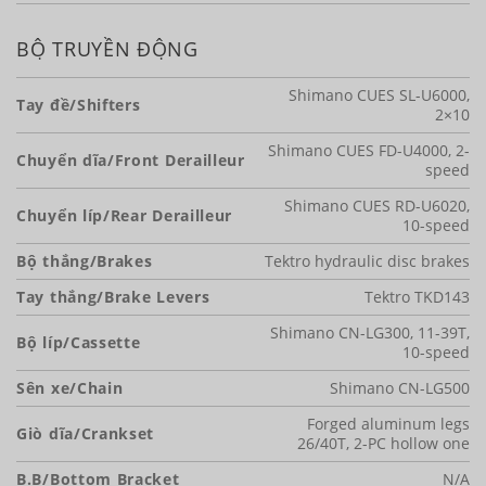
BỘ TRUYỀN ĐỘNG
Shimano CUES SL-U6000,
Tay đề/Shifters
2×10
Shimano CUES FD-U4000, 2-
Chuyển dĩa/Front Derailleur
speed
Shimano CUES RD-U6020,
Chuyển líp/Rear Derailleur
10-speed
Bộ thắng/Brakes
Tektro hydraulic disc brakes
Tay thắng/Brake Levers
Tektro TKD143
Shimano CN-LG300, 11-39T,
Bộ líp/Cassette
10-speed
Sên xe/Chain
Shimano CN-LG500
Forged aluminum legs
Giò dĩa/Crankset
26/40T, 2-PC hollow one
B.B/Bottom Bracket
N/A