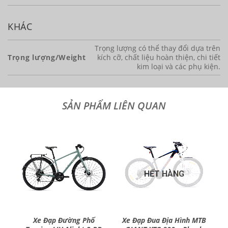
KHÁC
Trọng lượng có thể thay đổi dựa trên
Trọng lượng/Weight
kích cỡ, chất liệu hoàn thiện, chi tiết
kim loại và các phụ kiện.
HẾT HÀNG
Xe Đạp Đường Phố
Xe Đạp Đua Địa Hình MTB