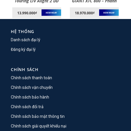
h
Touring LIV Alight 2 DD
GIANT XTC 800 – Phanh
–
City Disc – Phanh Đĩa,
Đĩa, Bánh 27.5 Inches –
Bánh 700C – 2022
2020
13.990.000
18.970.000
₫
₫
XEM NGAY
XEM NGAY
HỆ THỐNG
Danh sách đại lý
Đăng ký đại lý
CHÍNH SÁCH
Chính sách thanh toán
Chính sách vận chuyển
Chính sách bảo hành
Chính sách đổi trả
Chính sách bảo mật thông tin
Chính sách giải quyết khiếu nại