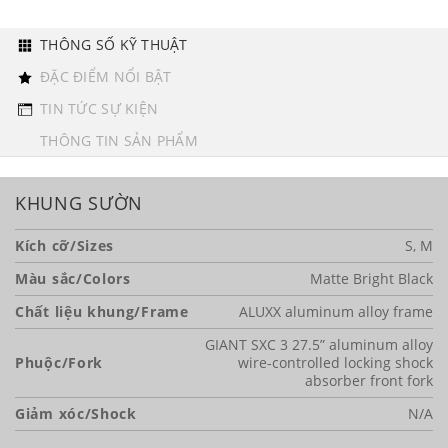
THÔNG SỐ KỸ THUẬT
ĐẶC ĐIỂM NỔI BẬT
TIN TỨC SỰ KIỆN
THÔNG TIN SẢN PHẨM
KHUNG SƯỜN
Kích cỡ/Sizes
S, M
Màu sắc/Colors
Matte Bright Black
Chất liệu khung/Frame
ALUXX aluminum alloy frame
GIANT SXC 3 27.5” aluminum alloy
Phuộc/Fork
wire-controlled locking shock
absorber front fork
Giảm xóc/Shock
N/A