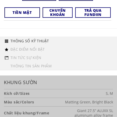
CHUYỂN
TRẢ QUA
TIỀN MẶT
KHOẢN
FUNDIIN
THÔNG SỐ KỸ THUẬT
ĐẶC ĐIỂM NỔI BẬT
TIN TỨC SỰ KIỆN
THÔNG TIN SẢN PHẨM
KHUNG SƯỜN
Kích cỡ/Sizes
S, M
Màu sắc/Colors
Matting Green, Bright Black
Giant 27.5” ALUXX SL
Chất liệu khung/Frame
aluminum alloy frame