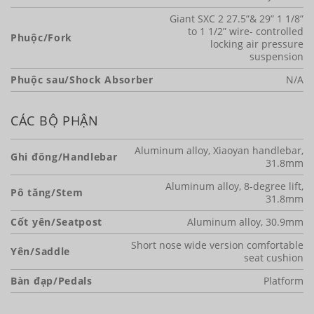
Giant SXC 2 27.5”& 29” 1 1/8”
to 1 1/2” wire- controlled
Phuộc/Fork
locking air pressure
suspension
Phuộc sau/Shock Absorber
N/A
CÁC BỘ PHẬN
Aluminum alloy, Xiaoyan handlebar,
Ghi đông/Handlebar
31.8mm
Aluminum alloy, 8-degree lift,
Pô tăng/Stem
31.8mm
Cốt yên/Seatpost
Aluminum alloy, 30.9mm
Short nose wide version comfortable
Yên/Saddle
seat cushion
Bàn đạp/Pedals
Platform