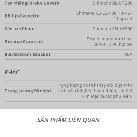
Tay thắng/Brake Levers
Shimano BL-MT200
Shimano CS-LG-400, 11-45T
Bộ líp/Cassette
11 speed
Sên xe/Chain
Shimano CN-LG500
Forged aluminum legs
Giò dĩa/Crankset
26/40T 2-PC hollow
B.B/Bottom Bracket
N/A
KHÁC
Trọng lượng có thể thay đổi dựa trên
Trọng lượng/Weight
kích cỡ, chất liệu hoàn thiện, chi tiết
kim loại và các phụ kiện.