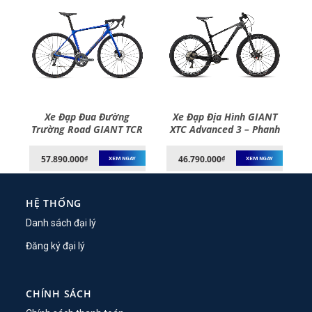
Xe Đạp Đua Đường
Xe Đạp Địa Hình GIANT
ad
Trường Road GIANT TCR
XTC Advanced 3 – Phanh
h
Advanced 3 Disc – Phanh
Đĩa, Bánh 27.5 Inches –
Đĩa, Bánh 700C – 2022
2022
57.890.000
46.790.000
₫
₫
XEM NGAY
XEM NGAY
HỆ THỐNG
Danh sách đại lý
Đăng ký đại lý
CHÍNH SÁCH