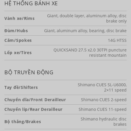
HỆ THỐNG BÁNH XE
Giant, double layer, aluminum alloy, disc
Vành xe/Rims
brake only
Đùm/Hubs
Giant, aluminum alloy, bearing, disc brake
Căm/Spokes
14G HTSS
QUICKSAND 27.5 x2.0 30TPI puncture
Lốp xe/Tires
resistant mountain
BỘ TRUYỀN ĐỘNG
Shimano CUES SL-U6000,
Tay đề/Shifters
2×11 speed
Chuyển dĩa/Front Derailleur
Shimano CUES 2-speed
Chuyển líp/Rear Derailleur
Shimano CUES 11-speed
Shimano hydraulic disc
Bộ thắng/Brakes
brakes