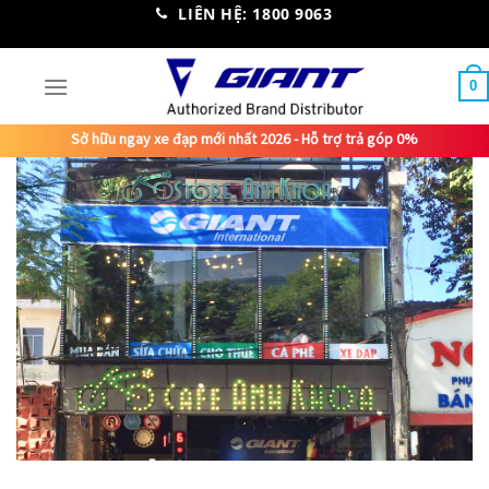
Skip
LIÊN HỆ: 1800 9063
to
content
0
Sở hữu ngay xe đạp mới nhất 2026 - Hỗ trợ trả góp 0%