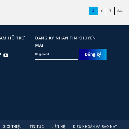
1
2
3
TÂM HỖ TRỢ
ĐĂNG KÝ NHẬN TIN KHUYẾN
MÃI
GIỚI THIỆU
TIN TỨC
LIÊN HỆ
ĐIỀU KHOẢN VÀ BẢO MẬT