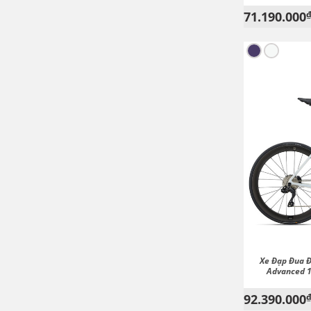
71.190.000
Xe Đạp Đua 
Advanced 1
92.390.000