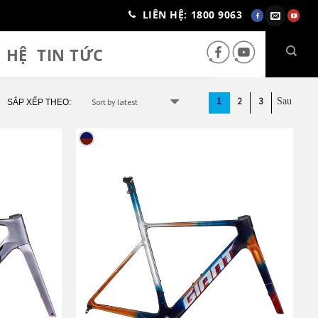
LIÊN HỆ: 1800 9063
N HỆ
TIN TỨC
1
2
3
SẮP XẾP THEO: