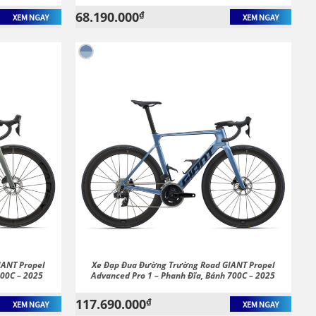
68.190.000
₫
XEM NGAY
XEM NGAY
IANT Propel
Xe Đạp Đua Đường Trường Road GIANT Propel
700C – 2025
Advanced Pro 1 – Phanh Đĩa, Bánh 700C – 2025
117.690.000
₫
XEM NGAY
XEM NGAY