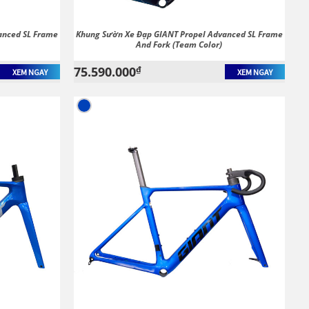
anced SL Frame
Khung Sườn Xe Đạp GIANT Propel Advanced SL Frame
And Fork (Team Color)
75.590.000
₫
XEM NGAY
XEM NGAY