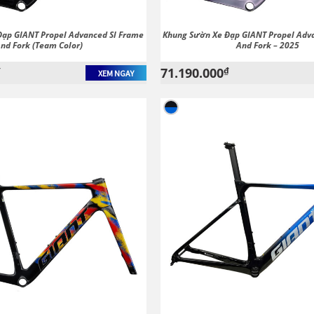
Đạp GIANT Propel Advanced Sl Frame
Khung Sườn Xe Đạp GIANT Propel Adv
nd Fork (Team Color)
And Fork – 2025
₫
71.190.000
₫
XEM NGAY