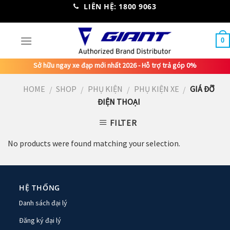
Skip
LIÊN HỆ: 1800 9063
to
content
0
Sở hữu ngay xe đạp mới nhất 2026 - Hỗ trợ trả góp 0%
HOME
SHOP
PHỤ KIỆN
PHỤ KIỆN XE
GIÁ ĐỠ
/
/
/
/
ĐIỆN THOẠI
FILTER
No products were found matching your selection.
HỆ THỐNG
Danh sách đại lý
Đăng ký đại lý