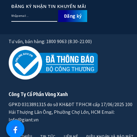
ĐĂNG KÝ NHẬN TIN KHUYẾN MÃI
Tư vấn, bán hàng: 1800 9063 (8:30-21:00)
Công Ty Cổ Phần Vòng Xanh
GPKD 0313891315 do sở KH&ĐT TP.HCM cấp 17/06/2025 100
Hải Thượng Lãn Ông, Phường Chợ Lớn, HCM Email:
Info@giant.vn
GIỚI THIỆU
TIN TỨC
LIÊN HỆ
ĐIỀU KHOẢN VÀ BẢO MẬT