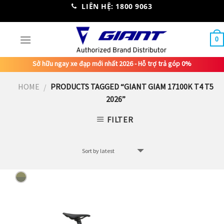
Skip
LIÊN HỆ: 1800 9063
to
content
0
Sở hữu ngay xe đạp mới nhất 2026 - Hỗ trợ trả góp 0%
HOME
PRODUCTS TAGGED “GIANT GIAM 17100K T4 T5
/
2026”
FILTER