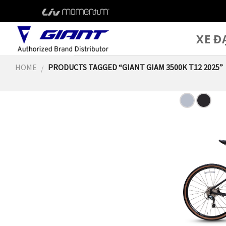
Skip
to
content
XE Đ
HOME
PRODUCTS TAGGED “GIANT GIAM 3500K T12 2025”
/