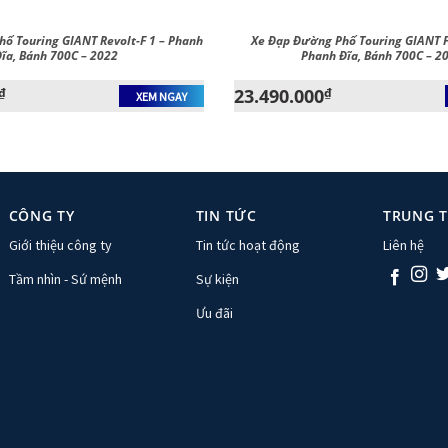
ố Touring GIANT Revolt-F 1 – Phanh
Xe Đạp Đường Phố Touring GIANT F
ĩa, Bánh 700C – 2022
Phanh Đĩa, Bánh 700C – 2
₫
23.490.000
₫
XEM NGAY
CÔNG TY
TIN TỨC
TRUNG 
Giới thiệu công ty
Tin tức hoạt động
Liên hệ
Tầm nhìn - Sứ mệnh
Sự kiện
Ưu đãi