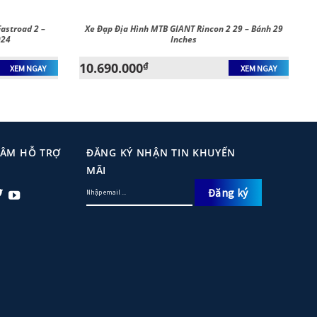
astroad 2 –
Xe Đạp Địa Hình MTB GIANT Rincon 2 29 – Bánh 29
024
Inches
10.690.000
₫
XEM NGAY
XEM NGAY
TÂM HỖ TRỢ
ĐĂNG KÝ NHẬN TIN KHUYẾN
MÃI