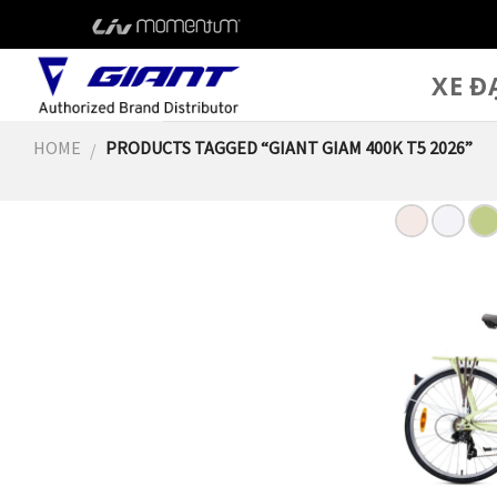
Skip
to
content
XE Đ
HOME
PRODUCTS TAGGED “GIANT GIAM 400K T5 2026”
/