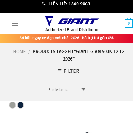
Skip
LIÊN HỆ: 1800 9063
to
content
0
Sở hữu ngay xe đạp mới nhất 2026 - Hỗ trợ trả góp 0%
HOME
PRODUCTS TAGGED “GIANT GIAM 500K T2 T3
/
2026”
FILTER