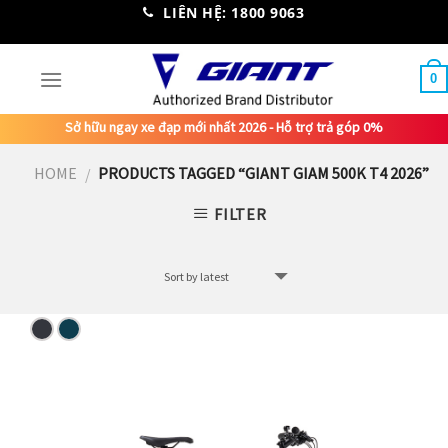
Skip
LIÊN HỆ: 1800 9063
to
content
0
Sở hữu ngay xe đạp mới nhất 2026 - Hỗ trợ trả góp 0%
HOME
PRODUCTS TAGGED “GIANT GIAM 500K T4 2026”
/
FILTER