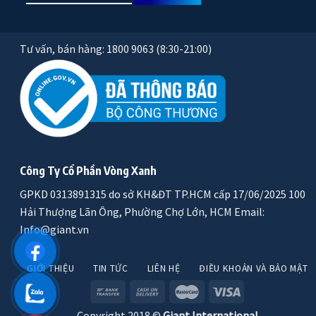
Tư vấn, bán hàng: 1800 9063 (8:30-21:00)
Công Ty Cổ Phần Vòng Xanh
GPKD 0313891315 do sở KH&ĐT TP.HCM cấp 17/06/2025 100
Hải Thượng Lãn Ông, Phường Chợ Lớn, HCM Email:
Info@giant.vn
GIỚI THIỆU
TIN TỨC
LIÊN HỆ
ĐIỀU KHOẢN VÀ BẢO MẬT
Copyright 2018 ©
Giant International