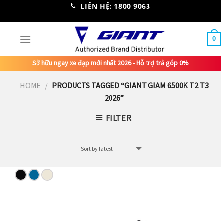
Skip
LIÊN HỆ: 1800 9063
to
content
0
Sở hữu ngay xe đạp mới nhất 2026 - Hỗ trợ trả góp 0%
HOME
PRODUCTS TAGGED “GIANT GIAM 6500K T2 T3
/
2026”
FILTER