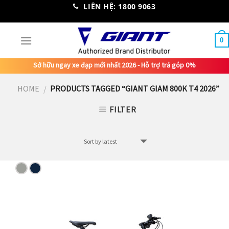
Skip
LIÊN HỆ: 1800 9063
to
content
0
Sở hữu ngay xe đạp mới nhất 2026 - Hỗ trợ trả góp 0%
HOME
PRODUCTS TAGGED “GIANT GIAM 800K T4 2026”
/
FILTER