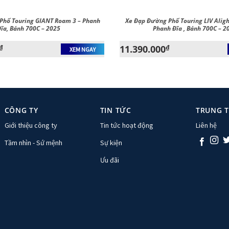
Phố Touring GIANT Roam 3 – Phanh
Xe Đạp Đường Phố Touring LIV Aligh
ĩa, Bánh 700C – 2025
Phanh Đĩa , Bánh 700C – 2
₫
11.390.000
₫
XEM NGAY
CÔNG TY
TIN TỨC
TRUNG 
Giới thiệu công ty
Tin tức hoạt động
Liên hệ
Tầm nhìn - Sứ mệnh
Sự kiện
Ưu đãi