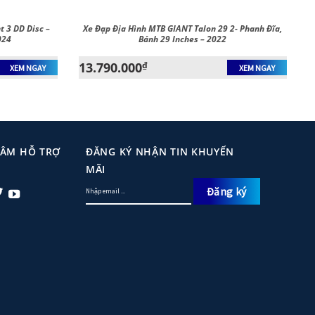
t 3 DD Disc –
Xe Đạp Địa Hình MTB GIANT Talon 29 2- Phanh Đĩa,
024
Bánh 29 Inches – 2022
13.790.000
₫
XEM NGAY
XEM NGAY
TÂM HỖ TRỢ
ĐĂNG KÝ NHẬN TIN KHUYẾN
MÃI