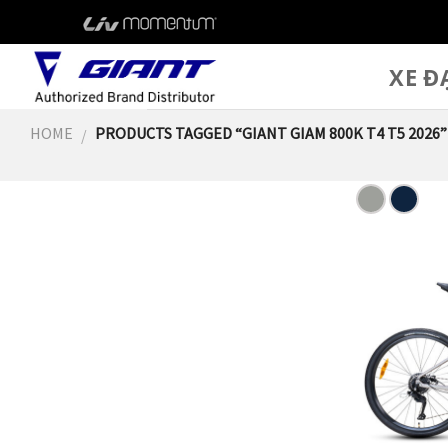
Skip
to
content
XE Đ
HOME
PRODUCTS TAGGED “GIANT GIAM 800K T4 T5 2026”
/