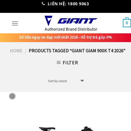
Skip
LIÊN HỆ: 1800 9063
to
content
0
Sở hữu ngay xe đạp mới nhất 2026 - Hỗ trợ trả góp 0%
HOME
PRODUCTS TAGGED “GIANT GIAM 900K T4 2026”
/
FILTER