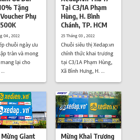
 10% Tặng
Tại C3/1A Phạm
Voucher Phụ
Hùng, H. Bình
 500K
Chánh, TP. HCM
ng 04 , 2022
25 Tháng 03 , 2022
iếp chuỗi ngày ưu
Chuỗi siêu thị Xedap.vn
gập tràn và mong
chính thức khai trương
mang lại cho
tại C3/1A Phạm Hùng,
...
Xã Bình Hưng, H. ...
 Mừng Giant
Mừng Khai Trương