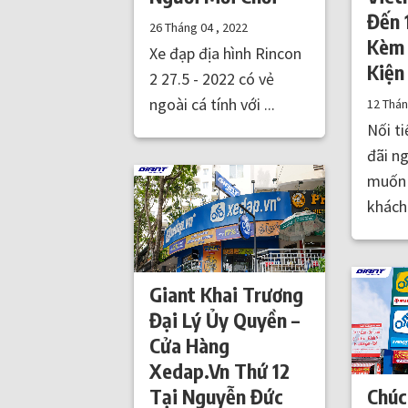
Đến
26 Tháng 04 , 2022
Kèm 
Xe đạp địa hình Rincon
Kiện
2 27.5 - 2022 có vẻ
ngoài cá tính với ...
12 Thá
Nối t
đãi n
muốn 
khách 
Giant Khai Trương
Đại Lý Ủy Quyền –
Cửa Hàng
Xedap.Vn Thứ 12
Tại Nguyễn Đức
Chúc