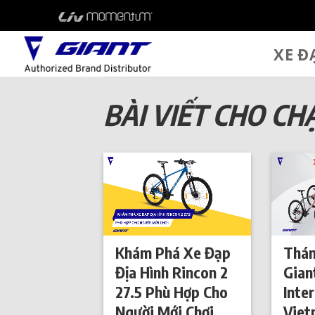
Skip
to
content
XE Đ
BÀI VIẾT CHO CH
Khám Phá Xe Đạp
Thán
Địa Hình Rincon 2
Gian
27.5 Phù Hợp Cho
Inte
Người Mới Chơi
Viet