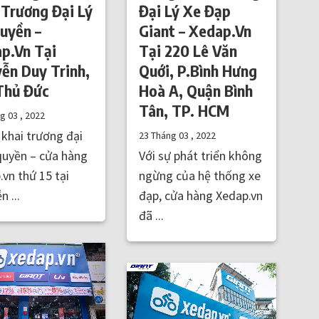
 Trương Đại Lý
Đại Lý Xe Đạp
uyền –
Giant – Xedap.Vn
p.Vn Tại
Tại 220 Lê Văn
ễn Duy Trinh,
Quới, P.Bình Hưng
Thủ Đức
Hoà A, Quận Bình
Tân, TP. HCM
ng 03 , 2022
khai trương đại
23 Tháng 03 , 2022
 quyền – cửa hàng
Với sự phát triển không
.vn thứ 15 tại
ngừng của hệ thống xe
 ...
đạp, cửa hàng Xedap.vn
đã ...