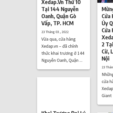
Xedap.Vn Thứ 10
Tại 144 Nguyễn
Mừng
Oanh, Quận Gò
Cửa 
Vấp, TP. HCM
Ủy Q
Cửa 
23 Tháng 03 , 2022
Xeda
Vừa qua, cửa hàng
2 Tạ
Xedap.vn – đã chính
Cừ, 
thức khai trương ở 144
Nội
Nguyễn Oanh, Quận ...
23 Thá
Những
cửa h
Xedap
Giant .
Khai Trương Đại Lý