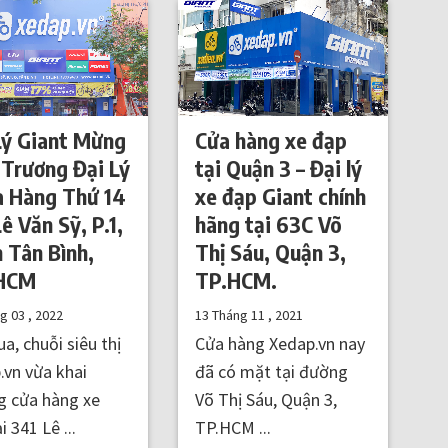
Lý Giant Mừng
Cửa hàng xe đạp
 Trương Đại Lý
tại Quận 3 – Đại lý
a Hàng Thứ 14
xe đạp Giant chính
ê Văn Sỹ, P.1,
hãng tại 63C Võ
 Tân Bình,
Thị Sáu, Quận 3,
 HCM
TP.HCM.
ng 03 , 2022
13 Tháng 11 , 2021
a, chuỗi siêu thị
Cửa hàng Xedap.vn nay
.vn vừa khai
đã có mặt tại đường
g cửa hàng xe
Võ Thị Sáu, Quận 3,
i 341 Lê ...
TP.HCM ...