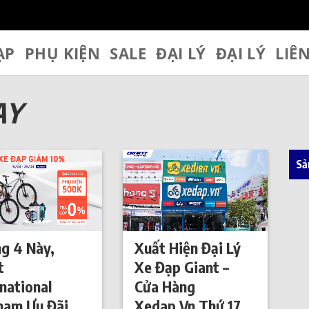
ẠP
PHỤ KIỆN
SALE
ĐẠI LÝ
ĐẠI LÝ
LIÊ
ẠY
Sả
g 4 Này,
Xuất Hiện Đại Lý
t
Xe Đạp Giant –
rnational
Cửa Hàng
nam Ưu Đãi
Xedap.Vn Thứ 17