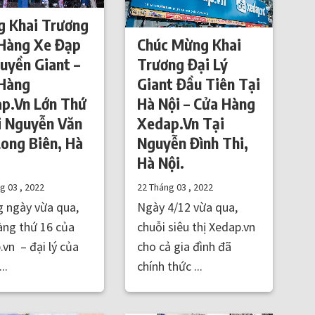
 Khai Trương
Hàng Xe Đạp
Chúc Mừng Khai
uyền Giant –
Trương Đại Lý
Hàng
Giant Đầu Tiên Tại
p.Vn Lớn Thứ
Hà Nội – Cửa Hàng
i Nguyễn Văn
Xedap.Vn Tại
Long Biên, Hà
Nguyễn Đình Thi,
Hà Nội.
ng 03 , 2022
22 Tháng 03 , 2022
 ngày vừa qua,
Ngày 4/12 vừa qua,
àng thứ 16 của
chuỗi siêu thị Xedap.vn
.vn – đại lý của
cho cả gia đình đã
..
chính thức ...