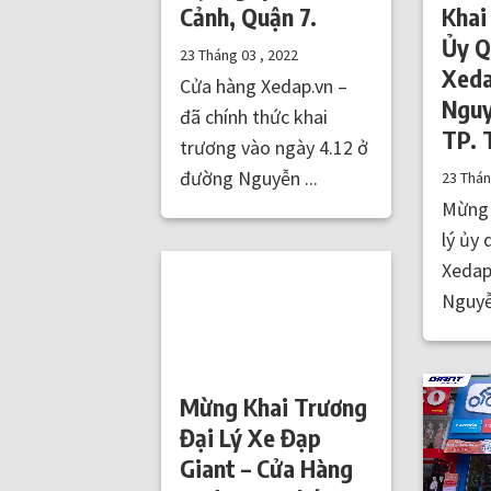
Cảnh, Quận 7.
Khai
Ủy Q
23 Tháng 03 , 2022
Xeda
Cửa hàng Xedap.vn –
Nguy
đã chính thức khai
TP. 
trương vào ngày 4.12 ở
đường Nguyễn ...
23 Thá
Mừng 
lý ủy
Xedap
Nguyễn
Mừng Khai Trương
Đại Lý Xe Đạp
Giant – Cửa Hàng