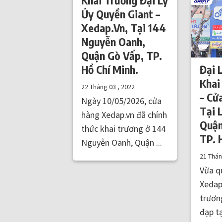
Ủy Quyền Giant –
Xedap.Vn, Tại 144
Nguyễn Oanh,
Quận Gò Vấp, TP.
Hồ Chí Minh.
Đại 
Khai
22 Tháng 03 , 2022
– Cử
Ngày 10/05/2026, cửa
Tại L
hàng Xedap.vn đã chính
Quận
thức khai trương ở 144
TP.
Nguyễn Oanh, Quận ...
21 Thá
Vừa qu
Xedap
trươn
đạp tạ