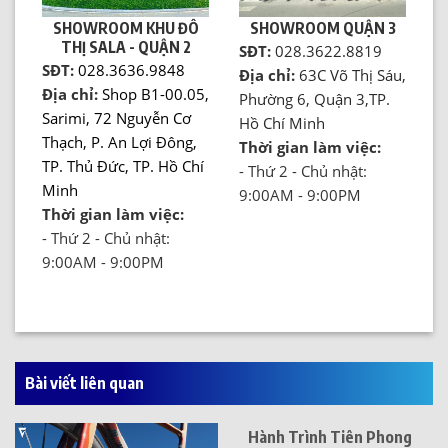
SHOWROOM KHU ĐÔ
SHOWROOM QUẬN 3
THỊ SALA - QUẬN 2
SĐT:
028.3622.8819
SĐT:
028.3636.9848
Địa chỉ:
63C Võ Thị Sáu,
Địa chỉ:
Shop B1-00.05,
Phường 6, Quận 3,TP.
Sarimi, 72 Nguyễn Cơ
Hồ Chí Minh
Thạch, P. An Lợi Đông,
Thời gian làm việc:
TP. Thủ Đức, TP. Hồ Chí
- Thứ 2 - Chủ nhật:
Minh
9:00AM - 9:00PM
Thời gian làm việc:
- Thứ 2 - Chủ nhật:
9:00AM - 9:00PM
Bài viết liên quan
Hành Trình Tiên Phong