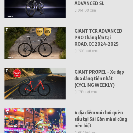
ADVANCED SL
961 lượt xem
GIANT TCR ADVANCED
PRO thắng lớn tại
ROAD.CC 2024-2025
1509 lượt xem
GIANT PROPEL – Xe đạp
đua đáng tiền nhất
(CYCLING WEEKLY)
1719 lượt xem
4 địa điểm vui chơi quên
sầu tại Sài Gòn mà ai cũng
nên biết
6814 lượt xem