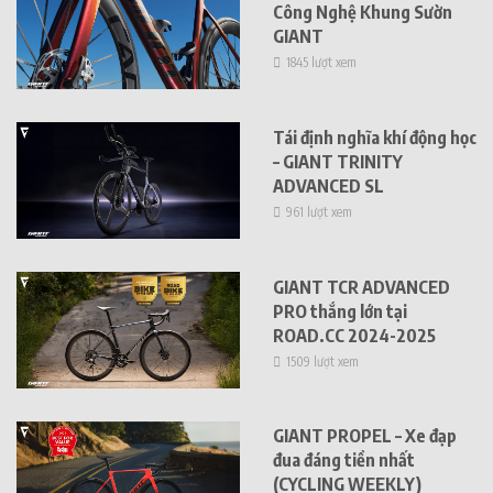
Công Nghệ Khung Sườn
GIANT
1845 lượt xem
Tái định nghĩa khí động học
– GIANT TRINITY
ADVANCED SL
961 lượt xem
GIANT TCR ADVANCED
PRO thắng lớn tại
ROAD.CC 2024-2025
1509 lượt xem
GIANT PROPEL – Xe đạp
đua đáng tiền nhất
(CYCLING WEEKLY)