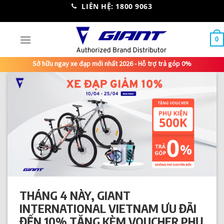
Skip
LIÊN HỆ: 1800 9063
to
content
0
Sở hữu ngay xe đạp mới nhất 2026 - Hỗ trợ trả góp 0%
THÁNG 4 NÀY, GIANT
INTERNATIONAL VIETNAM ƯU ĐÃI
ĐẾN 10% TẶNG KÈM VOUCHER PHỤ