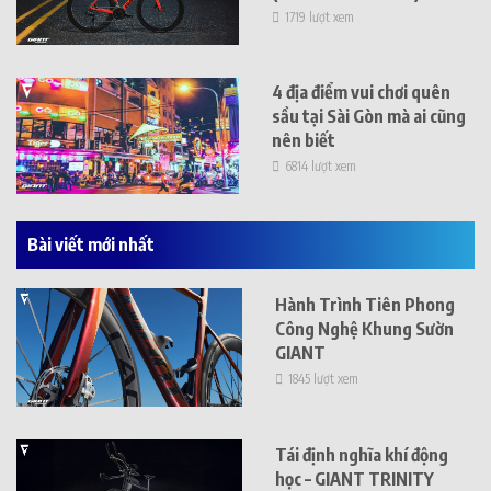
1719 lượt xem
4 địa điểm vui chơi quên
sầu tại Sài Gòn mà ai cũng
nên biết
6814 lượt xem
Bài viết mới nhất
Hành Trình Tiên Phong
Công Nghệ Khung Sườn
GIANT
1845 lượt xem
Tái định nghĩa khí động
học – GIANT TRINITY