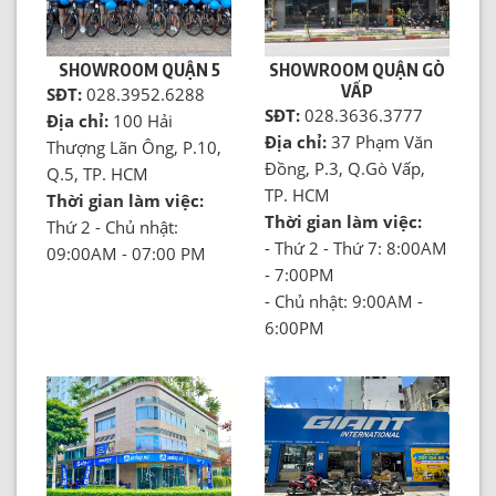
SHOWROOM QUẬN 5
SHOWROOM QUẬN GÒ
VẤP
SĐT:
028.3952.6288
SĐT:
028.3636.3777
Địa chỉ:
100 Hải
Địa chỉ:
37 Phạm Văn
Thượng Lãn Ông, P.10,
Đồng, P.3, Q.Gò Vấp,
Q.5, TP. HCM
TP. HCM
Thời gian làm việc:
Thời gian làm việc:
Thứ 2 - Chủ nhật:
- Thứ 2 - Thứ 7: 8:00AM
09:00AM - 07:00 PM
- 7:00PM
- Chủ nhật: 9:00AM -
6:00PM