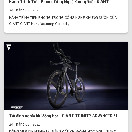
Hành Trình Tiên Phong Công Nghệ Khung Sườn GIANT
24 Tháng 03 , 2025
HÀNH TRÌNH TIÊN PHONG TRONG CÔNG NGHỆ KHUNG SƯỜN CỦA
GIANT GIANT Manufacturing Co. Ltd., ...
Tái định nghĩa khí động học – GIANT TRINITY ADVANCED SL
24 Tháng 03 , 2025
DÒNG XE ĐỊNH NGHĨA LẠI ĐẲNG CẤP KHÍ ĐỘNG HỌC MỚI – GIANT