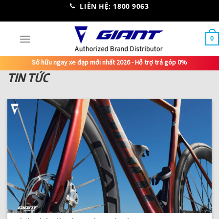
Skip
LIÊN HỆ: 1800 9063
to
content
0
Sở hữu ngay xe đạp mới nhất 2026 - Hỗ trợ trả góp 0%
TIN TỨC