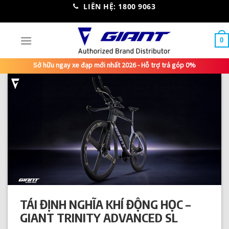
Skip
LIÊN HỆ: 1800 9063
to
content
0
Sở hữu ngay xe đạp mới nhất 2026 - Hỗ trợ trả góp 0%
TÁI ĐỊNH NGHĨA KHÍ ĐỘNG HỌC –
GIANT TRINITY ADVANCED SL