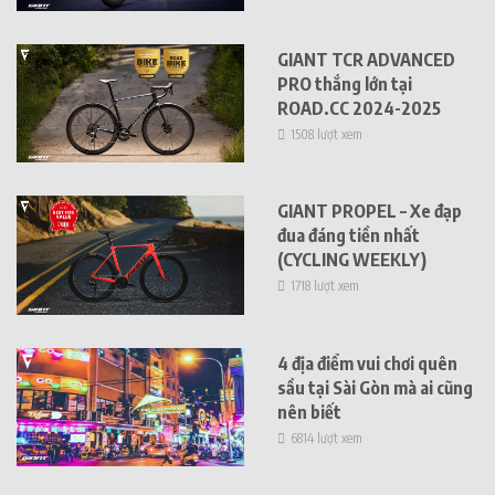
GIANT TCR ADVANCED
PRO thắng lớn tại
ROAD.CC 2024-2025
1508 lượt xem
GIANT PROPEL – Xe đạp
đua đáng tiền nhất
(CYCLING WEEKLY)
1718 lượt xem
4 địa điểm vui chơi quên
sầu tại Sài Gòn mà ai cũng
nên biết
6814 lượt xem