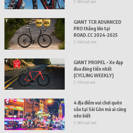
1845 lượt xem
GIANT TCR ADVANCED
PRO thắng lớn tại
ROAD.CC 2024-2025
1508 lượt xem
GIANT PROPEL – Xe đạp
đua đáng tiền nhất
(CYCLING WEEKLY)
1718 lượt xem
4 địa điểm vui chơi quên
sầu tại Sài Gòn mà ai cũng
nên biết
6814 lượt xem