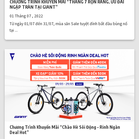
CHƯƠNG TRÌNH KHUYẾN MÃI “THÁNG 7 RỘN RÀNG, ƯU ĐÃI
NGẬP TRÀN TẠI GIANT”
01 Tháng 07 , 2022
Từ ngày 01/07 đến 31/07, mùa săn Sale tuyệt đỉnh bắt đầu bùng nổ
tại ...
Chương Trình Khuyến Mãi “Chào Hè Sôi Động – Rinh Ngàn
Deal Hot”