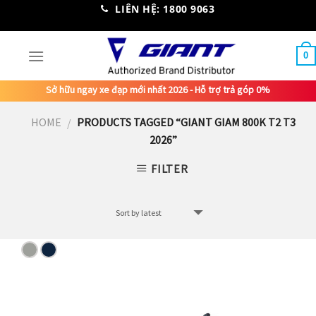
Skip
LIÊN HỆ: 1800 9063
to
content
0
Sở hữu ngay xe đạp mới nhất 2026 - Hỗ trợ trả góp 0%
HOME
PRODUCTS TAGGED “GIANT GIAM 800K T2 T3
/
2026”
FILTER