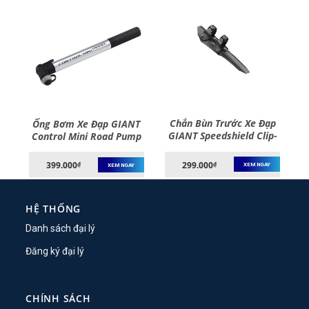
Chắn Bùn Trước Xe Đạp
t
Ống Bơm Xe Đạp GIANT
GIANT Speedshield Clip-
Control Mini Road Pump
On Front Fender
299.000
399.000
₫
₫
XEM NGAY
XEM NGAY
HỆ THỐNG
Danh sách đại lý
Đăng ký đại lý
CHÍNH SÁCH