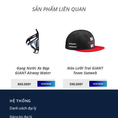
p
Gọng Nước Xe Đạp
Nón Lưỡi Trai GIANT
p-
GIANT Airway Water
Team Sunweb
Bottle Cage – Water
Bottle
860.000
590.000
₫
₫
XEM NGAY
XEM NGAY
HỆ THỐNG
Danh sách đại lý
Đăng ký đại lý