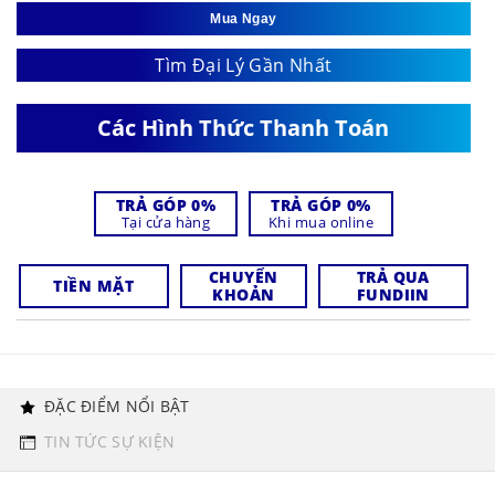
Mua Ngay
Tìm Đại Lý Gần Nhất
Các Hình Thức Thanh Toán
TRẢ GÓP 0%
TRẢ GÓP 0%
Tại cửa hàng
Khi mua online
CHUYỂN
TRẢ QUA
TIỀN MẶT
KHOẢN
FUNDIIN
ĐẶC ĐIỂM NỔI BẬT
TIN TỨC SỰ KIỆN