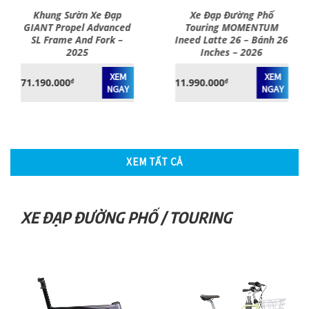
ờn Xe Đạp
Xe Đạp Đường Phố
Xe Đạp 
el Advanced
Touring MOMENTUM
Trường R
And Fork –
Ineed Latte 26 – Bánh 26
Propel Adva
025
Inches – 2026
– Phanh Đĩ
– 
XEM
XEM
11.990.000
₫
NGAY
NGAY
289.000.000
XEM TẤT CẢ
XE ĐẠP ĐƯỜNG PHỐ / TOURING