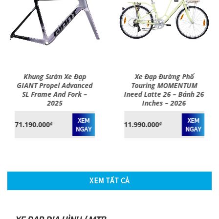
Khung Sườn Xe Đạp
Xe Đạp Đường Phố
GIANT Propel Advanced
Touring MOMENTUM
SL Frame And Fork –
Ineed Latte 26 – Bánh 26
2025
Inches – 2026
XEM
XEM
71.190.000
11.990.000
₫
₫
NGAY
NGAY
XEM TẤT CẢ