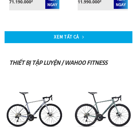
71.190.000
11.990.000
₫
₫
NGAY
NGAY
XEM TẤT CẢ
THIẾT BỊ TẬP LUYỆN / WAHOO FITNESS