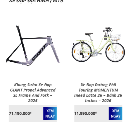
XE ĐẠP ĐỊA HÌNH / MTB
Khung Sườn Xe Đạp
Xe Đạp Đường Phố
GIANT Propel Advanced
Touring MOMENTUM
SL Frame And Fork –
Ineed Latte 26 – Bánh 26
2025
Inches – 2026
XEM
XEM
71.190.000
11.990.000
₫
₫
NGAY
NGAY