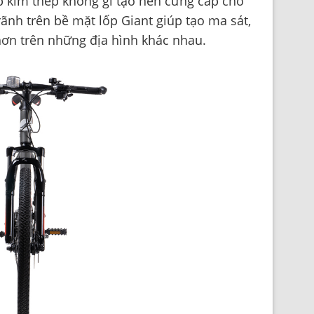
p kim thép không gỉ tạo nên cứng cáp cho
rãnh trên bề mặt lốp Giant giúp tạo ma sát,
ơn trên những địa hình khác nhau.