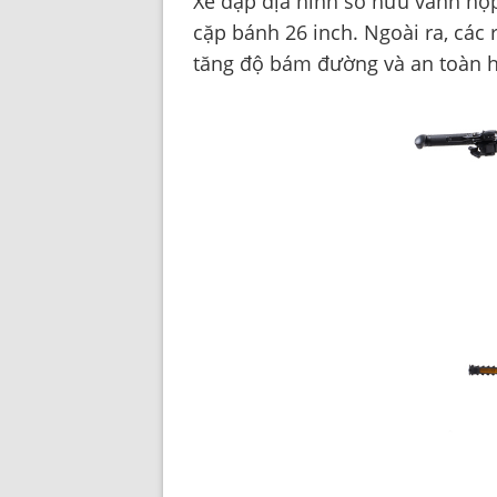
Xe đạp địa hình sở hữu vành hợ
cặp bánh 26 inch. Ngoài ra, các 
tăng độ bám đường và an toàn h