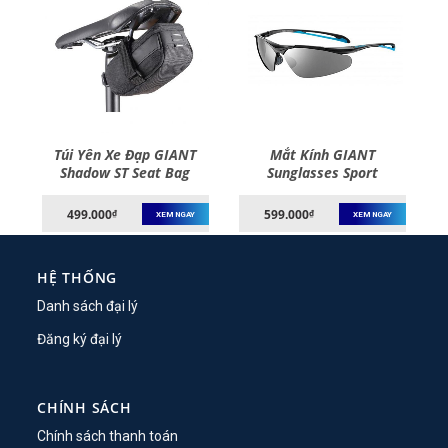
T
Túi Yên Xe Đạp GIANT
Mắt Kính GIANT
Shadow ST Seat Bag
Sunglasses Sport
TAGFQ9915
499.000
599.000
₫
₫
XEM NGAY
XEM NGAY
HỆ THỐNG
Danh sách đại lý
Đăng ký đại lý
CHÍNH SÁCH
Chính sách thanh toán