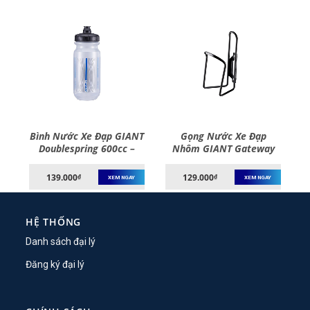
T
Bình Nước Xe Đạp GIANT
Gọng Nước Xe Đạp
ni
Doublespring 600cc –
Nhôm GIANT Gateway
Water Bottle
Water Bottle Cage
139.000
129.000
₫
₫
XEM NGAY
XEM NGAY
HỆ THỐNG
Danh sách đại lý
Đăng ký đại lý