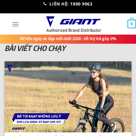
Skip
LIÊN HỆ: 1800 9063
to
content
0
Sở hữu ngay xe đạp mới nhất 2026 - Hỗ trợ trả góp 0%
BÀI VIẾT CHO CHẠY