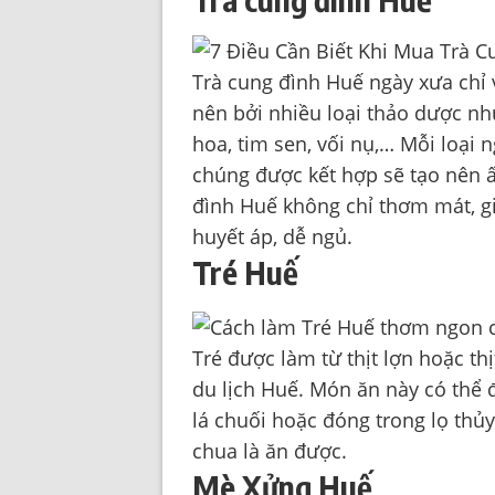
Trà cung đình Huế ngày xưa chỉ
nên bởi nhiều loại thảo dược như:
hoa, tim sen, vối nụ,… Mỗi loại 
chúng được kết hợp sẽ tạo nên ấ
đình Huế không chỉ thơm mát, giả
huyết áp, dễ ngủ.
Tré Huế
Tré được làm từ thịt lợn hoặc th
du lịch Huế. Món ăn này có thể 
lá chuối hoặc đóng trong lọ thủy 
chua là ăn được.
Mè Xửng Huế