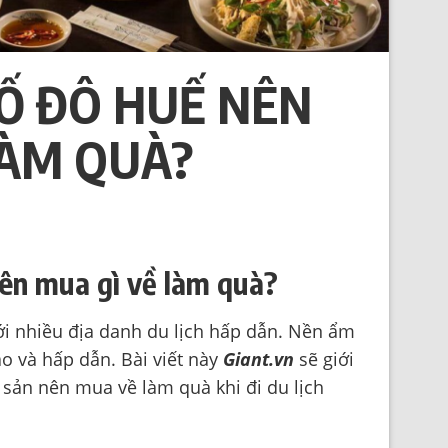
CỐ ĐÔ HUẾ NÊN
LÀM QUÀ?
nên mua gì về làm quà?
ới nhiều địa danh du lịch hấp dẫn. Nền ẩm
áo và hấp dẫn. Bài viết này
Giant.vn
sẽ giới
sản nên mua về làm quà khi đi du lịch