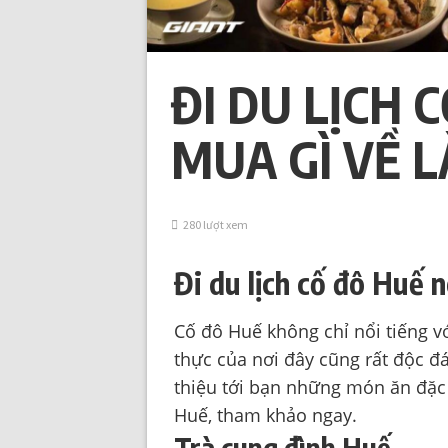
ĐI DU LỊCH 
MUA GÌ VỀ 
280 lượt xem
Đi du lịch cố đô Huế 
Cố đô Huế không chỉ nổi tiếng v
thực của nơi đây cũng rất độc đ
thiệu tới bạn những món ăn đặc 
Huế, tham khảo ngay.
Trà cung đình Huế