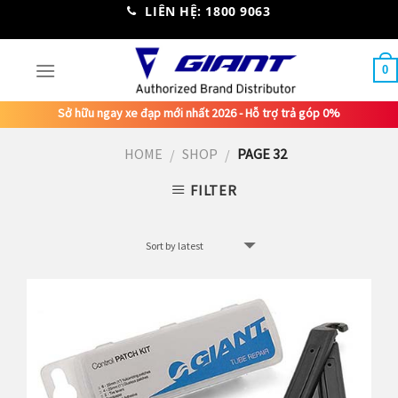
Skip
LIÊN HỆ: 1800 9063
to
content
0
Sở hữu ngay xe đạp mới nhất 2026 - Hỗ trợ trả góp 0%
HOME
SHOP
PAGE 32
/
/
FILTER