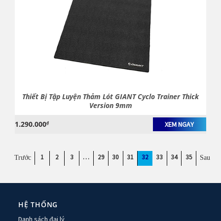
Thiết Bị Tập Luyện Thảm Lót GIANT Cyclo Trainer Thick
Version 9mm
1.290.000
₫
XEM NGAY
1
2
3
…
29
30
31
32
33
34
35
HỆ THỐNG
Danh sách đại lý