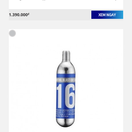
1.390.000
₫
XEM NGAY