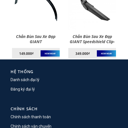
ớc
Chắn Bùn Sau Xe Đạp
Chắn Bùn Sau Xe Đạp
GIANT
GIANT Speedshield Clip-
On Rear Fender
149.000
349.000
₫
₫
XEM NGAY
XEM NGAY
HỆ THỐNG
Danh sách đại lý
Đăng ký đại lý
CHÍNH SÁCH
Chính sách thanh toán
Chính sách vận chuyển