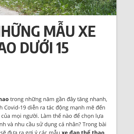
NHỮNG MẪU XE
AO DƯỚI 15
thao
trong những năm gần đây tăng nhanh,
ịch Covid-19 diễn ra tác động mạnh mẽ đến
 của mọi người. Làm thế nào để chọn lựa
ành và nhu cầu sử dụng cá nhân? Trong bài
sẽ đưa ra gợi ý các mẫu
xe đạp thể thao