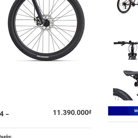
M
4 –
11.390.000
₫
2
thước