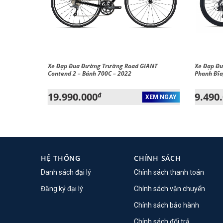
 – Phanh
Xe Đạp Đua Đường Trường Road GIANT
Xe Đạp Đu
Contend 2 – Bánh 700C – 2022
Phanh Đĩa
19.990.000
9.490
₫
XEM NGAY
XEM NGAY
HỆ THỐNG
CHÍNH SÁCH
Danh sách đại lý
Chính sách thanh toán
Đăng ký đại lý
Chính sách vận chuyển
Chính sách bảo hành
Chính sách đổi trả