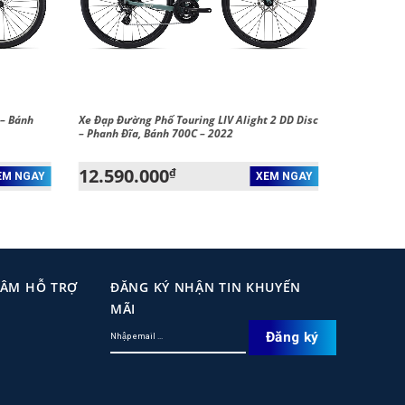
 – Bánh
Xe Đạp Đường Phố Touring LIV Alight 2 DD Disc
– Phanh Đĩa, Bánh 700C – 2022
12.590.000
₫
EM NGAY
XEM NGAY
TÂM HỖ TRỢ
ĐĂNG KÝ NHẬN TIN KHUYẾN
MÃI