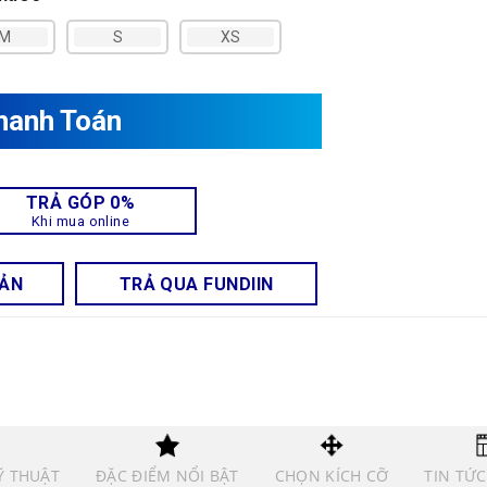
M
S
XS
hanh Toán
TRẢ GÓP 0%
Khi mua online
OẢN
TRẢ QUA FUNDIIN
Ỹ THUẬT
ĐẶC ĐIỂM NỔI BẬT
CHỌN KÍCH CỠ
TIN TỨC