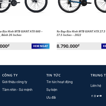
a Địa Hình MTB GIANT ATX 660 –
Xe Đạp Địa Hình MTB GIANT ATX 27.5
, Bánh 26 Inches
27.5 Inches – 2022
.000
8.790.000
₫
₫
XEM NGAY
X
CÔNG TY
TIN TỨC
TRUNG 
Giới thiệu công ty
Tin tức hoạt động
Liên hệ
Tầm nhìn - Sứ mệnh
Sự kiện
Ưu đãi