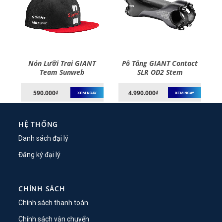
ct
Nón Lưỡi Trai GIANT
Pô Tăng GIANT Contact
ar
Team Sunweb
SLR OD2 Stem
590.000
4.990.000
₫
₫
XEM NGAY
XEM NGAY
HỆ THỐNG
Danh sách đại lý
Đăng ký đại lý
CHÍNH SÁCH
Chính sách thanh toán
Chính sách vận chuyển