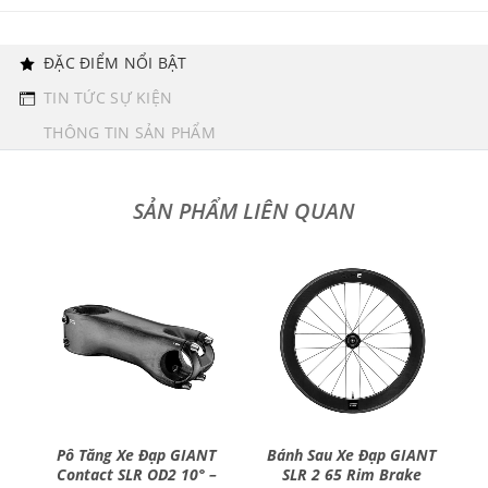
ĐẶC ĐIỂM NỔI BẬT
TIN TỨC SỰ KIỆN
THÔNG TIN SẢN PHẨM
T
Pô Tăng Xe Đạp GIANT
Bánh Sau Xe Đạp GIANT
Contact SLR OD2 10° –
SLR 2 65 Rim Brake