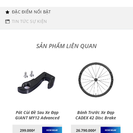
ĐẶC ĐIỂM NỔI BẬT
TIN TỨC SỰ KIỆN
Pát Cùi Đề Sau Xe Đạp
Bánh Trước Xe Đạp
GIANT MY12 Advanced
CADEX 42 Disc Brake
Road Rear Derailleur
Tubeless Front Wheelset
Hanger
299.000
26.790.000
₫
₫
XEM NGAY
XEM NGAY