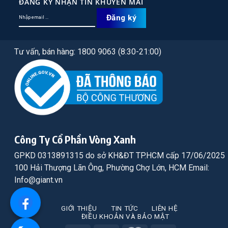
ĐĂNG KÝ NHẬN TIN KHUYẾN MÃI
Tư vấn, bán hàng: 1800 9063 (8:30-21:00)
Công Ty Cổ Phần Vòng Xanh
GPKD 0313891315 do sở KH&ĐT TP.HCM cấp 17/06/2025
100 Hải Thượng Lãn Ông, Phường Chợ Lớn, HCM Email:
Info@giant.vn
GIỚI THIỆU
TIN TỨC
LIÊN HỆ
ĐIỀU KHOẢN VÀ BẢO MẬT