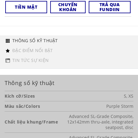
CHUYỂN
TRẢ QUA
TIỀN MẶT
KHOẢN
FUNDIIN
THÔNG SỐ KỸ THUẬT
ĐẶC ĐIỂM NỔI BẬT
TIN TỨC SỰ KIỆN
Thông số kỹ thuật
Kích cỡ/Sizes
S, XS
Màu sắc/Colors
Purple Storm
Advanced SL-Grade Composite,
Chất liệu khung/Frame
12x142mm thru-axle, integrated
seatpost, disc
Advanced SL-Grade Composite,