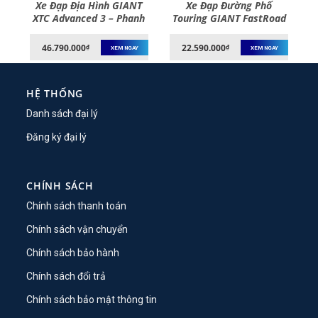
Xe Đạp Địa Hình GIANT
Xe Đạp Đường Phố
XTC Advanced 3 – Phanh
Touring GIANT FastRoad
 –
Đĩa, Bánh 27.5 Inches –
SL 2 – Phanh Đĩa, Bánh
2022
700C – 2022
46.790.000
22.590.000
₫
₫
XEM NGAY
XEM NGAY
HỆ THỐNG
Danh sách đại lý
Đăng ký đại lý
CHÍNH SÁCH
Chính sách thanh toán
Chính sách vận chuyển
Chính sách bảo hành
Chính sách đổi trả
Chính sách bảo mật thông tin