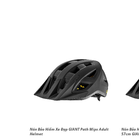
 Tuổi 49-
Nón Bảo Hiểm Xe Đạp GIANT Path Mips Adult
Nón Bảo H
Helmet
Helmet
57cm GIA