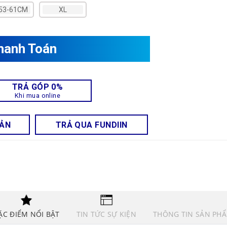
 53-61CM
XL
hanh Toán
TRẢ GÓP 0%
Khi mua online
OẢN
TRẢ QUA FUNDIIN
ẶC ĐIỂM NỔI BẬT
TIN TỨC SỰ KIỆN
THÔNG TIN SẢN PH