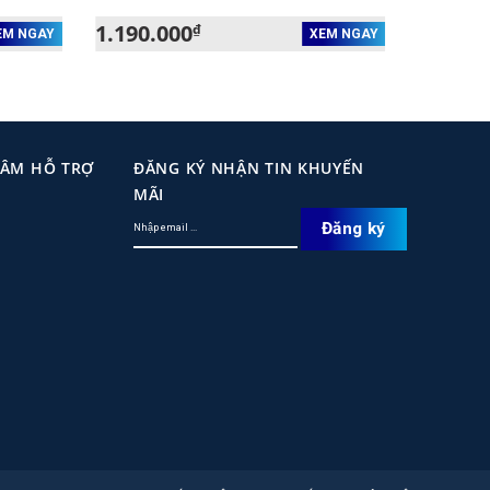
1.190.000
₫
EM NGAY
XEM NGAY
TÂM HỖ TRỢ
ĐĂNG KÝ NHẬN TIN KHUYẾN
MÃI