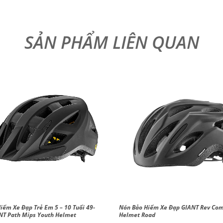
iểm Xe Đạp Trẻ Em 5 – 10 Tuổi 49-
Nón Bảo Hiểm Xe Đạp GIANT Rev Com
NT Path Mips Youth Helmet
Helmet Road