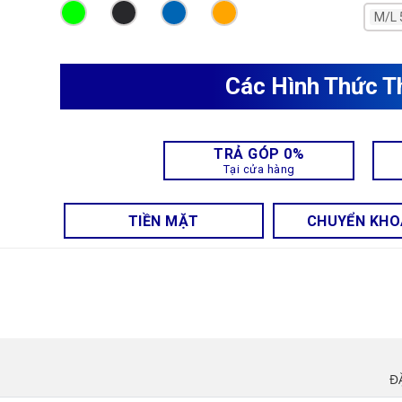
M/L
Các Hình Thức T
TRẢ GÓP 0%
Tại cửa hàng
TIỀN MẶT
CHUYỂN KH
Đ