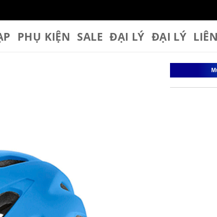
ẠP
PHỤ KIỆN
SALE
ĐẠI LÝ
ĐẠI LÝ
LIÊ
M