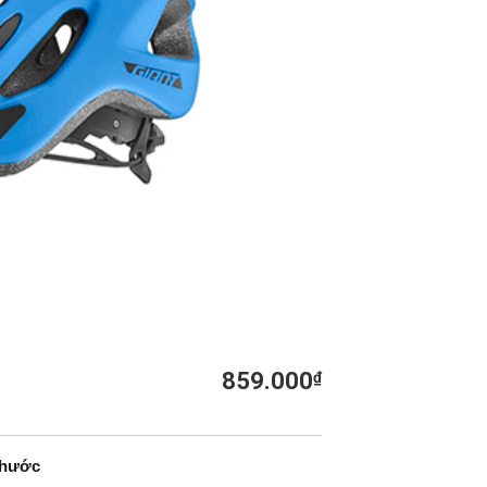
859.000
₫
thước