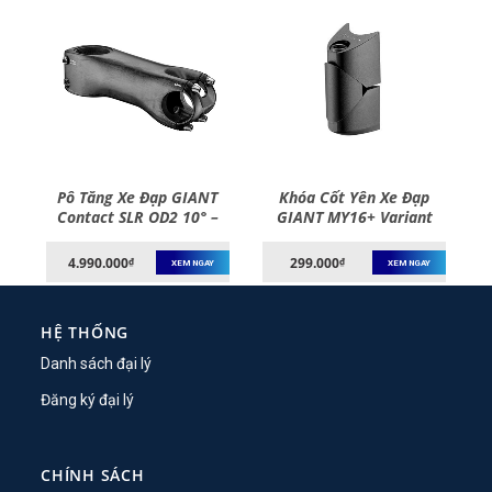
Pô Tăng Xe Đạp GIANT
Khóa Cốt Yên Xe Đạp
Contact SLR OD2 10° –
GIANT MY16+ Variant
Stem
Seatpost Clamp
4.990.000
299.000
₫
₫
XEM NGAY
XEM NGAY
HỆ THỐNG
Danh sách đại lý
Đăng ký đại lý
CHÍNH SÁCH